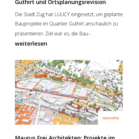
Guthirt und Ortsplanungsrevision
Die Stadt Zug hat LUUCY eingesetzt, um geplante
Bauprojekte im Quartier Guthirt anschaulich zu
Stadt
präsentieren. Ziel war es, die Bau-…
Zug:
weiterlesen
Digitale
Visualisierung
von
Guthirt
und
Ortsplanungsrev
Maurus Frei Architekten: Projekte im