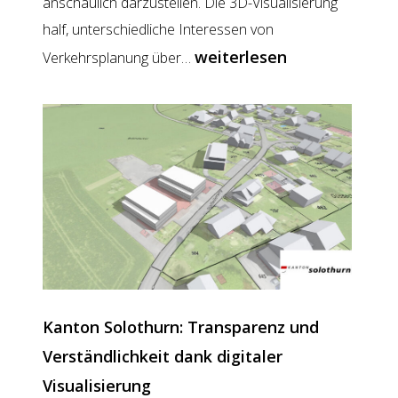
anschaulich darzustellen. Die 3D-Visualisierung
half, unterschiedliche Interessen von
LUUCY
weiterlesen
Verkehrsplanung über…
im
Projekt
Bollwerk
Bern:
Transparente
Planung
in
3D
Kanton Solothurn: Transparenz und
Verständlichkeit dank digitaler
Visualisierung