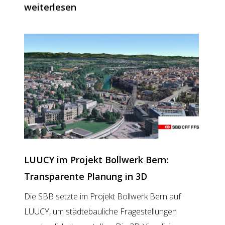
–
weiterlesen
Studio
Orte
für
Menschen:
Städtebaulich
Studien
mit
LUUCY
LUUCY im Projekt Bollwerk Bern:
Transparente Planung in 3D
Die SBB setzte im Projekt Bollwerk Bern auf
LUUCY, um städtebauliche Fragestellungen