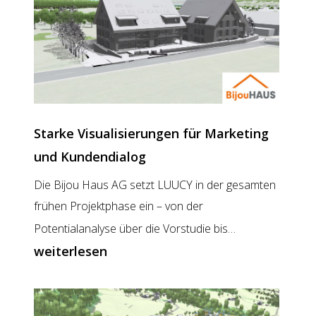
Wie
LUUCY
die
Ortsplanungsrevision
unterstützt
Starke Visualisierungen für Marketing
und Kundendialog
Die Bijou Haus AG setzt LUUCY in der gesamten
frühen Projektphase ein – von der
Starke
Potentialanalyse über die Vorstudie bis…
Visualisieru
weiterlesen
für
Marketing