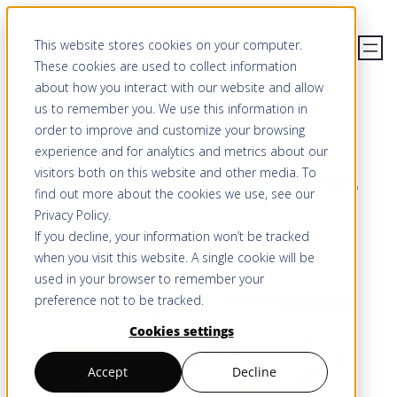
Zum
This website stores cookies on your computer.
Inhalt
These cookies are used to collect information
springen
about how you interact with our website and allow
us to remember you. We use this information in
order to improve and customize your browsing
WIE LUUCY EINGESETZT WIRD
experience and for analytics and metrics about our
Unsere Erfolgstorys
visitors both on this website and other media. To
find out more about the cookies we use, see our
Privacy Policy
.
If you decline, your information won’t be tracked
when you visit this website. A single cookie will be
used in your browser to remember your
preference not to be tracked.
Cookies settings
Accept
Decline