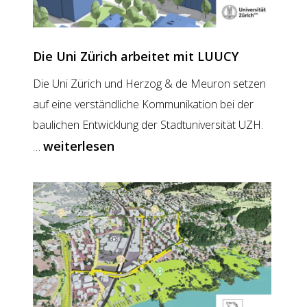
fundiert
treffen
Die Uni Zürich arbeitet mit LUUCY
Die Uni Zürich und Herzog & de Meuron setzen
auf eine verständliche Kommunikation bei der
baulichen Entwicklung der Stadtuniversität UZH.
Die
weiterlesen
…
Uni
Zürich
arbeitet
mit
LUUCY