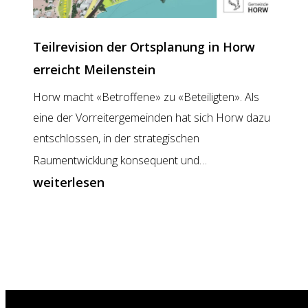
Teilrevision der Ortsplanung in Horw
erreicht Meilenstein
Horw macht «Betroffene» zu «Beteiligten». Als
eine der Vorreitergemeinden hat sich Horw dazu
entschlossen, in der strategischen
Teilrevision
Raumentwicklung konsequent und…
der
weiterlesen
Ortsplanung
in
Horw
erreicht
Meilenstein