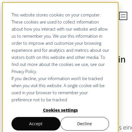
This website stores cookies on your computer.
These cookies are used to collect information
about how you interact with our website and allow
us to remember you. We use this information in
order to improve and customize your browsing
experience and for analytics and metrics about our
Teilrevision der Ortsplanung in
visitors both on this website and other media. To
find out more about the cookies we use, see our
Horw erreicht Meilenstein
Privacy Policy
.
If you decline, your information won’t be tracked
when you visit this website. A single cookie will be
used in your browser to remember your
preference not to be tracked.
Cookies settings
Accept
Decline
Horw macht «Betroffene» zu «Beteiligten». Als ein