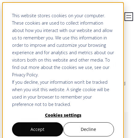
Zum
This website stores cookies on your computer.
Inhalt
These cookies are used to collect information
springen
about how you interact with our website and allow
us to remember you. We use this information in
order to improve and customize your browsing
SERVICES
experience and for analytics and metrics about our
visitors both on this website and other media. To
Wir nehmen dir die Arbeit ab
find out more about the cookies we use, see our
Privacy Policy
.
Du willst nicht alles selbst machen? Oder suchst
If you decline, your information won’t be tracked
einen Partner, der die Plattform sehr gut kennt und
when you visit this website. A single cookie will be
dich bei den Anwendungsfällen unterstützt oder
übernimmt? Wir bieten diverse Dienstleistungen
used in your browser to remember your
direkt an.
preference not to be tracked.
Cookies settings
Accept
Decline