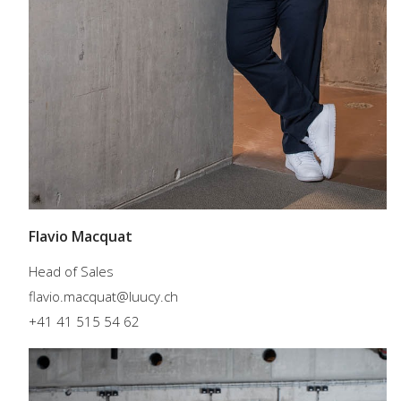
Flavio Macquat
Head of Sales
flavio.macquat@luucy.ch
+41 41 515 54 62