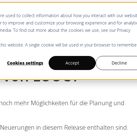
re used to collect information about how you interact with our websi
Product
Solutions
Resources
Pricing
r to improve and customize your browsing experience and for analyti
 media. To find out more about the cookies we use, see our
Privacy
 this website. A single cookie will be used in your browser to remembe
Cookies settings
Accept
Decline
e von LUUCY
 noch mehr Möglichkeiten für die Planung und
 Neuerungen in diesem Release enthalten sind.