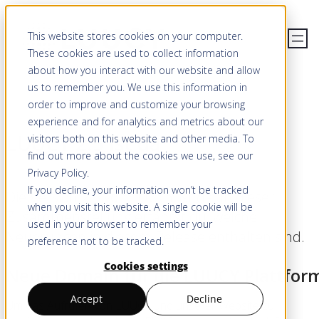
This website stores cookies on your computer.
These cookies are used to collect information
about how you interact with our website and allow
us to remember you. We use this information in
order to improve and customize your browsing
experience and for analytics and metrics about our
LUUCY 2.5 ist da
visitors both on this website and other media. To
find out more about the cookies we use, see our
Privacy Policy
.
If you decline, your information won’t be tracked
Die Version 2.5 von LUUCY ist da. In dieser
when you visit this website. A single cookie will be
Zusammenstellung erfährst du, welche
used in your browser to remember your
Neuerungen in diesem Release enthalten sind.
preference not to be tracked.
Cookies settings
Neue Domain für die LUUCY Plattfor
Accept
Decline
Um das Aufrufen von LUUCY und unserer Website zu