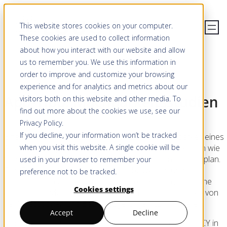
This website stores cookies on your computer.
These cookies are used to collect information
about how you interact with our website and allow
us to remember you. We use this information in
order to improve and customize your browsing
experience and for analytics and metrics about our
App-Tipp: Machbarkeitsstudien
visitors both on this website and other media. To
find out more about the cookies we use, see our
Privacy Policy
.
If you decline, your information won’t be tracked
Eine Machbarkeitsstudie bewertet die Durchführbarkeit eines
when you visit this website. A single cookie will be
Architekturprojekts unter Berücksichtigung von Faktoren wie
Standortbedingungen, Bauvorschriften, Kosten und Zeitplan.
used in your browser to remember your
Das Ziel ist es, Vor- und Nachteile abzuwägen und
preference not to be tracked.
Empfehlungen zur Umsetzung des Projekts zu geben. Eine
Cookies settings
erfolgreiche Machbarkeitsstudie kann helfen, das Risiko von
Fehlinvestitionen und Bauverzögerungen zu minimieren.
Accept
Decline
Machbarkeitsstudien mit Varianten lassen sich mit LUUCY in