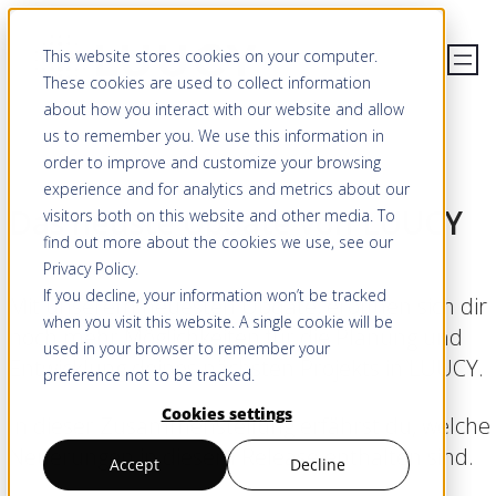
This website stores cookies on your computer.
These cookies are used to collect information
about how you interact with our website and allow
us to remember you. We use this information in
order to improve and customize your browsing
experience and for analytics and metrics about our
Das neuste Update von LUUCY
visitors both on this website and other media. To
find out more about the cookies we use, see our
Privacy Policy
.
If you decline, your information won’t be tracked
Mit unserem neuesten Update, eröffnen sich dir
when you visit this website. A single cookie will be
noch mehr Möglichkeiten für die Planung und
used in your browser to remember your
Entwicklung deines nächsten Projekts in LUUCY.
preference not to be tracked.
Cookies settings
In dieser Zusammenstellung erfährst du, welche
Neuerungen in diesem Release enthalten sind.
Accept
Decline