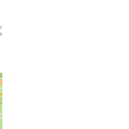
.
e
M