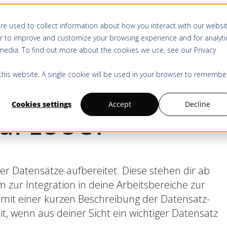
re used to collect information about how you interact with our websi
Produkt & Services
Anwendungen
Ressourcen
Kauf
r to improve and customize your browsing experience and for analyti
 media. To find out more about the cookies we use, see our
Privacy
 this website. A single cookie will be used in your browser to remembe
Cookies settings
Accept
Decline
auf LUUCY
her Datensätze aufbereitet. Diese stehen dir ab
 zur Integration in deine Arbeitsbereiche zur
 mit einer kurzen Beschreibung der Datensatz-
mit, wenn aus deiner Sicht ein wichtiger Datensatz