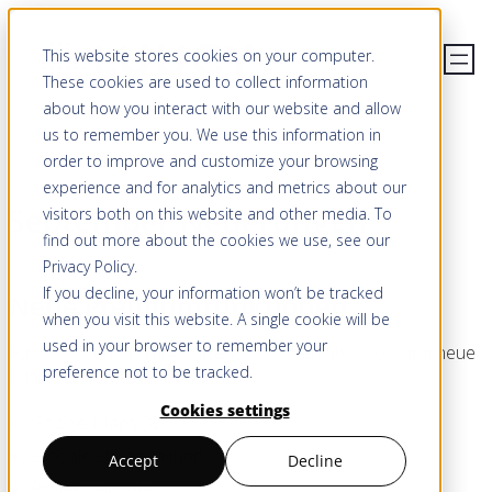
This website stores cookies on your computer.
These cookies are used to collect information
about how you interact with our website and allow
us to remember you. We use this information in
order to improve and customize your browsing
experience and for analytics and metrics about our
September Neuerungen
visitors both on this website and other media. To
find out more about the cookies we use, see our
Privacy Policy
.
If you decline, your information won’t be tracked
Neue Premiumfunktionen
when you visit this website. A single cookie will be
used in your browser to remember your
Für Team- und Businesslizenzen stehen ab sofort drei neue
preference not to be tracked.
Funktionen bereit:
Cookies settings
Google Maps 3D
Globale Stilverwaltung
Accept
Decline
Projektzeitleiste