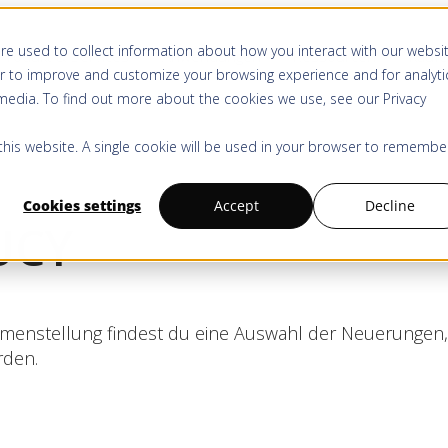
re used to collect information about how you interact with our websi
Produkt & Services
Anwendungen
Ressourcen
Kauf
r to improve and customize your browsing experience and for analyti
 media. To find out more about the cookies we use, see our
Privacy
 this website. A single cookie will be used in your browser to remembe
Cookies settings
Accept
Decline
UCY
mmenstellung findest du eine Auswahl der Neuerungen,
rden.