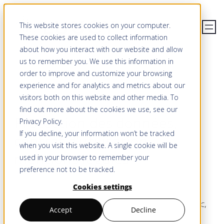
Aller
This website stores cookies on your computer.
au
These cookies are used to collect information
contenu
about how you interact with our website and allow
us to remember you. We use this information in
order to improve and customize your browsing
experience and for analytics and metrics about our
visitors both on this website and other media. To
POLITIQUE DE PROTECTION DES DONNÉES
find out more about the cookies we use, see our
Protection des données,
Privacy Policy
.
If you decline, your information won’t be tracked
contrat d’utilisation,
when you visit this website. A single cookie will be
mentions légales
used in your browser to remember your
preference not to be tracked.
Cookies settings
luucy.ch est une plateforme en ligne partiellement
payante que nous mettons à la disposition du public,
Accept
Decline
des entreprises et des particuliers. En utilisant la