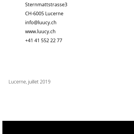
Sternmattstrasse3
CH-6005 Lucerne
info
@luucy.ch
www.luucy.ch
+41 41 552 22 77
Lucerne, juillet 2019