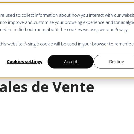
re used to collect information about how you interact with our websi
Produit
Solutions
Ressources
Tarifs
r to improve and customize your browsing experience and for analyti
 media. To find out more about the cookies we use, see our
Privacy
 this website. A single cookie will be used in your browser to remembe
Cookies settings
Accept
Decline
ales de Vente