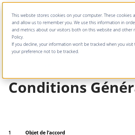
Aller
This website stores cookies on your computer. These cookies a
au
and allow us to remember you. We use this information in orde
contenu
and metrics about our visitors both on this website and other
Policy
.
If you decline, your information won’t be tracked when you visit
your preference not to be tracked.
ALLGEMEINE GESCH
ÄFTSBEDINGUNGEN
Conditions Génér
Objet de l’accord