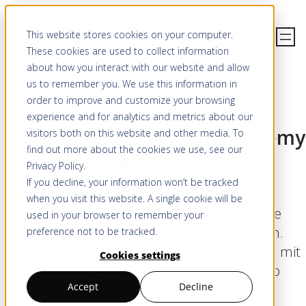
This website stores cookies on your computer.
These cookies are used to collect information
about how you interact with our website and allow
us to remember you. We use this information in
order to improve and customize your browsing
experience and for analytics and metrics about our
LUUCY und die Startup Academy
visitors both on this website and other media. To
find out more about the cookies we use, see our
Zentralschweiz
Privacy Policy
.
If you decline, your information won’t be tracked
when you visit this website. A single cookie will be
Seit Dezember 2021 arbeiten LUUCY und die
used in your browser to remember your
Startup Academy Zentralschweiz zusammen.
preference not to be tracked.
Damit ermöglichen wir es Firmen, ihre Ideen mit
Cookies settings
der fachkundigen Unterstützung der Startup
Accept
Decline
Academy zu marktfähigen Produkten zu