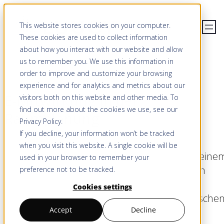
This website stores cookies on your computer.
These cookies are used to collect information
about how you interact with our website and allow
us to remember you. We use this information in
order to improve and customize your browsing
experience and for analytics and metrics about our
E-Mitwirkung in der
visitors both on this website and other media. To
find out more about the cookies we use, see our
Raumplanung
Privacy Policy
.
If you decline, your information won’t be tracked
when you visit this website. A single cookie will be
Sei es bei einer Richtplanung oder auch bei eine
used in your browser to remember your
grossen Bauprojekt: Die bislang verwendeten
preference not to be tracked.
Instrumente der Mitbestimmung von
Cookies settings
raumplanerischen wie auch von bauplanerische
Accept
Decline
Entscheiden sind zeitlich langwierig und