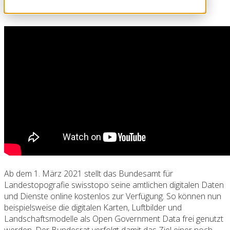
die 3D-Web-Gis-Plattform von LUUCY.
Ab dem 1. März 2021 stellt das Bundesamt für
Landestopografie swisstopo seine amtlichen digitalen Daten
und Dienste online kostenlos zur Verfügung. So können nun
beispielsweise die digitalen Karten, Luftbilder und
Landschaftsmodelle als Open Government Data frei genutzt