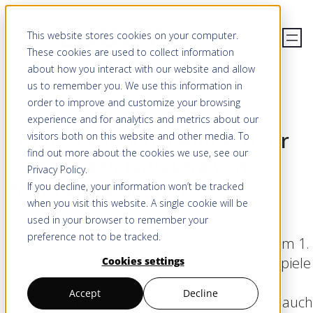
This website stores cookies on your computer.
These cookies are used to collect information
about how you interact with our website and allow
us to remember you. We use this information in
order to improve and customize your browsing
experience and for analytics and metrics about our
Bundesrätin Viola Amherd zur
visitors both on this website and other media. To
find out more about the cookies we use, see our
kostenlosen Nutzung von
Privacy Policy
.
digitalen Geodaten
If you decline, your information won’t be tracked
when you visit this website. A single cookie will be
used in your browser to remember your
preference not to be tracked.
Bei der bundesrätlichen Pressekonferenz vom 1.
März 2021 wurden diverse Anwendungsbeispiele
Cookies settings
für die Nutzung und Weiterverarbeitung der
Accept
Decline
öffentlichen Geodaten vorgestellt. Mit dabei auch